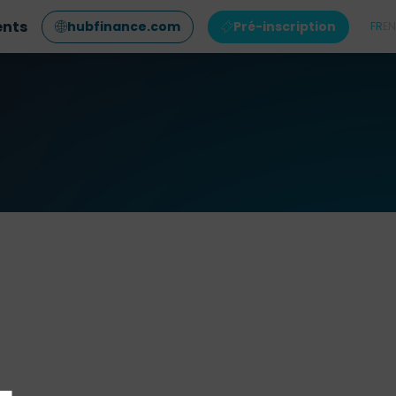
ents
hubfinance.com
Pré-inscription
FR
EN