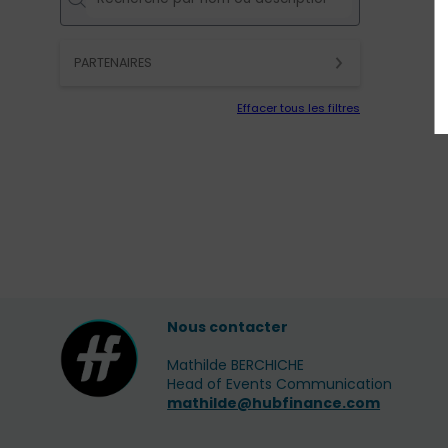
PARTENAIRES
Effacer tous les filtres
Nous contacter
Mathilde BERCHICHE
Head of Events Communication
mathilde@hubfinance.com