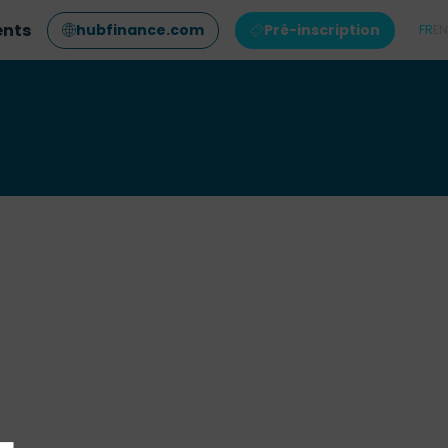
ents
hubfinance.com
Pré-inscription
FR
EN