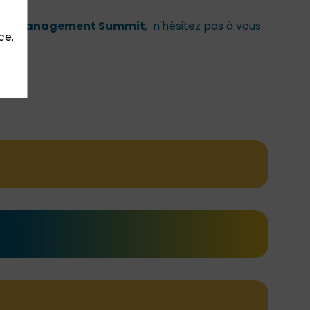
 Asset Management Summit
, n'hésitez pas à vous
ce.