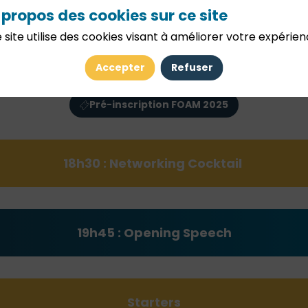
 propos des cookies sur ce site
férences en journée lors de notre Family Offices &
 site utilise des cookies visant à améliorer votre expérien
inscrire !
Accepter
Refuser
Pré-inscription FOAM 2025
18h30 : Networking Cocktail
19h45 :
Opening Speech
Starters