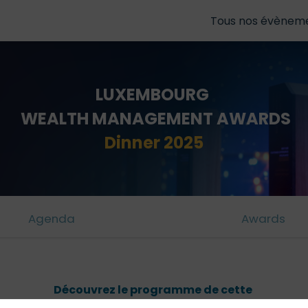
Tous nos évènem
LUXEMBOURG
WEALTH MANAGEMENT AWARDS
Dinner 2025
Agenda
Awards
Découvrez le programme de cette
Cérémonie d'Awards 2025