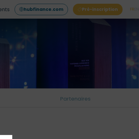
ents
hubfinance.com
Pré-inscription
FR
EN
Partenaires