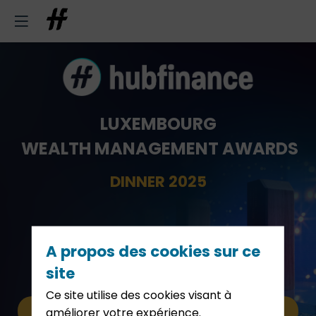
LUXEMBOURG
WEALTH
MANAGEMENT
AWARDS
DINNER 2025
18 MARS 2025 - ECCL
A propos des cookies sur ce
Luxembourg
site
Ce site utilise des cookies visant à
Pré-inscription
améliorer votre expérience.