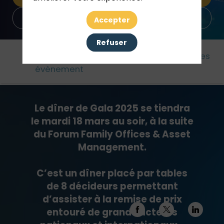
Sponsoriser un award
Accepter
Refuser
Cet
Agenda
Awards
Partenaires
évènement
Le dîner de Gala 2025 se tiendra
le mardi 18 mars au soir, à la suite
du Forum Family Offices & Asset
Management.
C’est un dîner placé par tables
de 8 décideurs permettant
d’assister à la remise de prix
entouré de grands acteurs