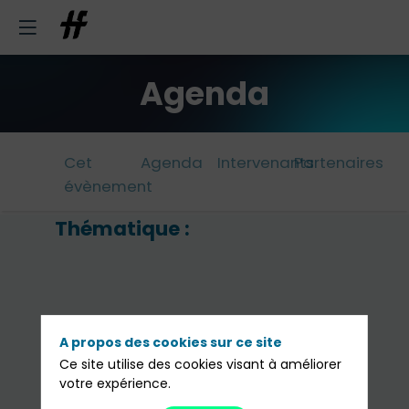
Agenda
Cet
Agenda
Intervenants
Partenaires
évènement
Thématique :
«B
to
-
a
A propos des cookies sur ce site
st
Ce site utilise des cookies visant à améliorer
votre expérience.
en