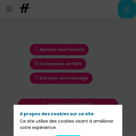
Ajouter aux favoris
Demander un RDV
Envoyer un message
Ajouter aux favoris
A propos des cookies sur ce site
Demander un RDV
Ce site utilise des cookies visant à améliorer
Envoyer un message
votre expérience.