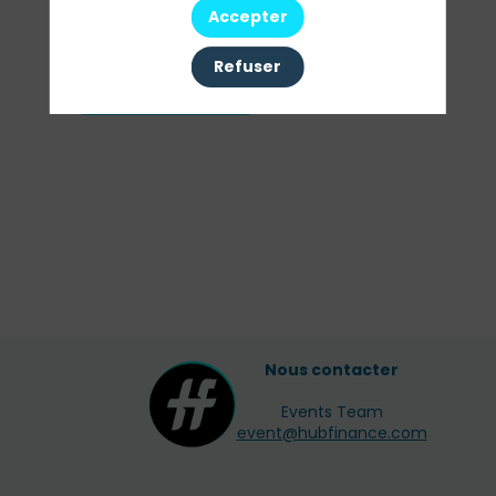
Nos
Accepter
Sessions
Refuser
Toutes les sessions
Nous contacter
Events Team
event@hubfinance.com