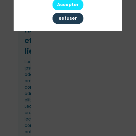
Informations
Accepter
pratiques
Refuser
Horaires
et
lieu
Lorem
ipsum
odor
amet,
consectetuer
adipiscing
elit.
Lectus
cras
lectus
consectetur
ante