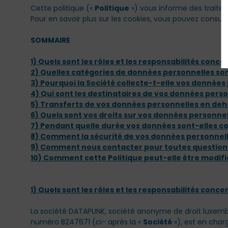
Cette politique («
Politique
») vous informe des traiteme
Pour en savoir plus sur les cookies, vous pouvez consulte
SOMMAIRE
1) Quels sont les rôles et les responsabilités conc
2) Quelles catégories de données personnelles sont 
3) Pourquoi la Société collecte-t-elle vos données
4) Qui sont les destinataires de vos données person
5) Transferts de vos données personnelles en deho
6) Quels sont vos droits sur vos données personnel
7) Pendant quelle durée vos données sont-elles c
8) Comment la sécurité de vos données personnell
9) Comment nous contacter pour toutes question
10) Comment cette Politique peut-elle être modifi
1) Quels sont les rôles et les responsabilités conc
La société DATAPUNK, société anonyme de droit luxembou
numéro B247671 (ci- après la «
Société
»), est en char