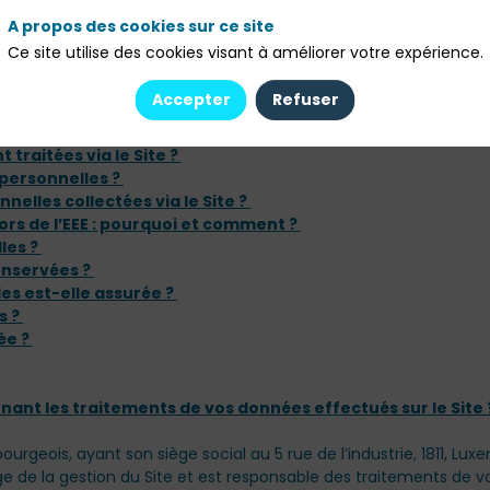
nts effectués sur vos données personnelles résultant de votre nav
A propos des cookies sur ce site
r la Politique Cookies.
Ce site utilise des cookies visant à améliorer votre expérience.
Accepter
Refuser
ernant les traitements de vos données effectués via le Site 
traitées via le Site ?
 personnelles ?
nelles collectées via le Site ?
rs de l’EEE : pourquoi et comment ?
les ?
onservées ?
es est-elle assurée ?
s ?
ée ?
ernant les traitements de vos données effectués sur le Site
rgeois, ayant son siège social au 5 rue de l’industrie, 1811, L
ge de la gestion du Site et est responsable des traitements de v