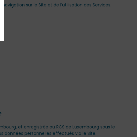
igation sur le Site et de l’utilisation des Services.
?
 ?
uxembourg, et enregistrée au RCS de Luxembourg sous le
os données personnelles effectués via le Site.