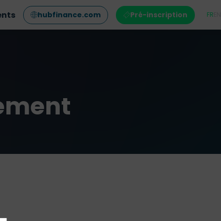
ents
hubfinance.com
Pré-inscription
FR
EN
nement