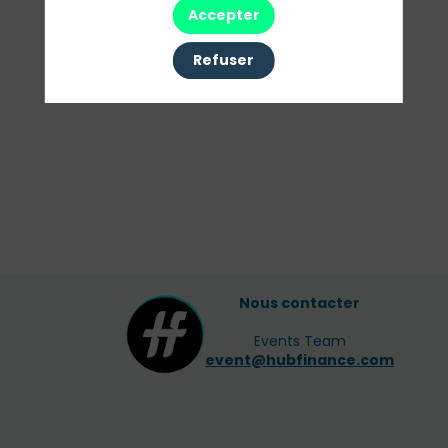
Sessions
Accepter
Toutes les sessions
Refuser
Nous contacter
Events Team
event@hubfinance.com