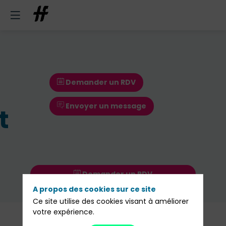
Demander un RDV
Envoyer un message
t
Demander un RDV
A propos des cookies sur ce site
Envoyer un message
Ce site utilise des cookies visant à améliorer
votre expérience.
Nos