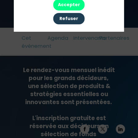
Accepter
Pré-inscription
Refuser
Cet
Agenda
Intervenants
Partenaires
évènement
Le rendez-vous mensuel inédit
pour les grands décideurs,
une sélection de produits &
stratégies essentielles ou
innovantes sont présentées.
L'inscription gratuite est
réservée aux décideurs en
sélection de fonds