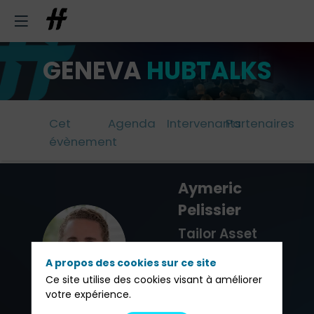
GENEVA
HUBTALKS
Cet
Agenda
Intervenants
Partenaires
évènement
Aymeric
Pelissier
Tailor Asset
AP
Management
A propos des cookies sur ce site
Relations
Ce site utilise des cookies visant à améliorer
votre expérience.
Investisseurs