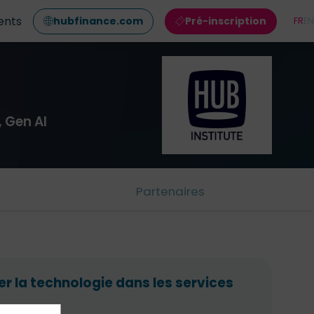
ents
hubfinance.com
Pré-inscription
FR
EN
 Gen AI
Partenaires
ser la technologie dans les services