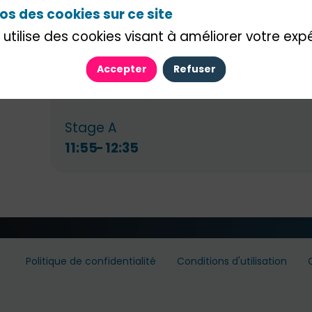
Cette session abordera les aspects h
os des cookies sur ce site
technologie, en discutant de la façon 
 utilise des cookies visant à améliorer votre exp
changement lors de la mise en œuvre d
Accepter
Refuser
Stage A
11:55
12:35
Politique de confidentialité
Conditions d'utilisation