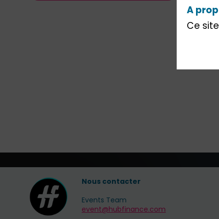
A prop
Ce site
Nous contacter
Events Team
event@hubfinance.com