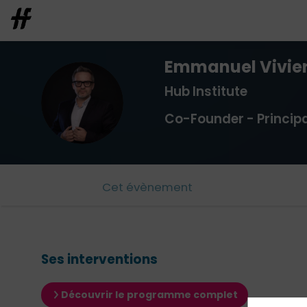
Emmanuel
Vivie
Hub Institute
EV
Co-Founder - Principa
Cet évènement
Ses interventions
Découvrir le programme complet