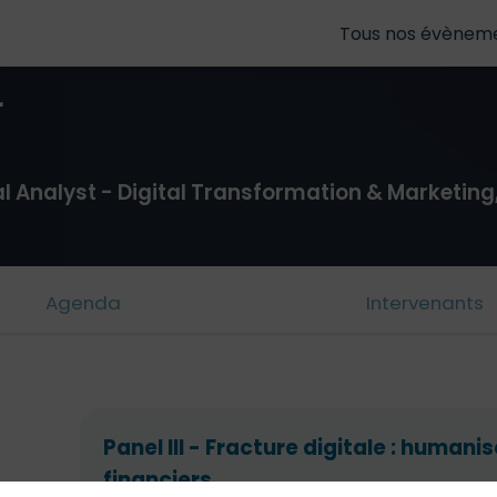
Tous nos évènem
r
l Analyst - Digital Transformation & Marketing,
Agenda
Intervenants
Panel III - Fracture digitale : humani
financiers