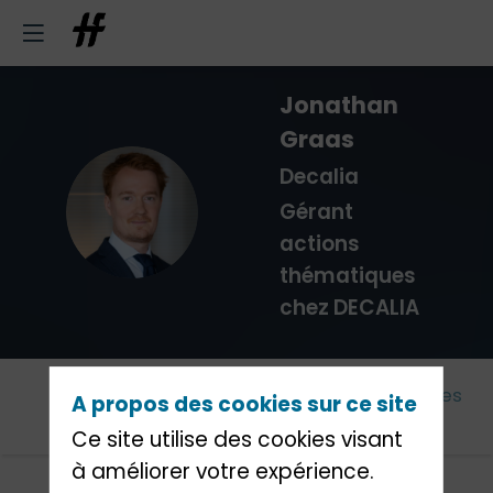
Jonathan
Graas
Decalia
JG
Gérant
actions
thématiques
chez DECALIA
Cet
Agenda
Intervenants
Partenaires
A propos des cookies sur ce site
évènement
Ce site utilise des cookies visant
à améliorer votre expérience.