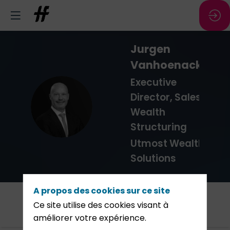
Jurgen
Vanhoenacker
Executive
Director, Sales &
JV
Wealth
Structuring
Utmost Wealth
Solutions
A propos des cookies sur ce site
Cet
Agenda
Intervenants
Partenaires
Stands
Ce site utilise des cookies visant à
évènement
améliorer votre expérience.