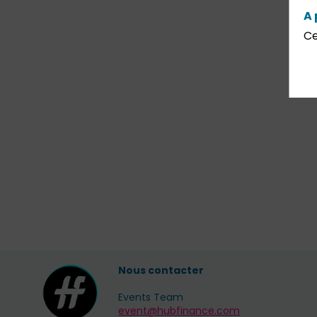
A 
Ce
Nous contacter
Events Team
event@hubfinance.com