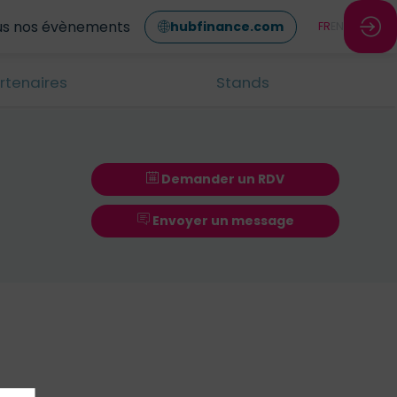
us nos évènements
hubfinance.com
FR
EN
rtenaires
Stands
Demander un RDV
Envoyer un message