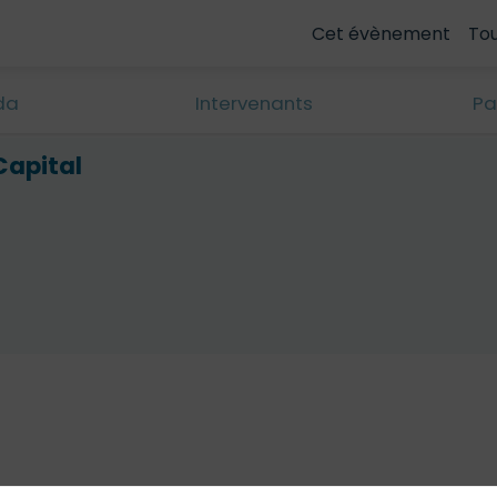
Cet évènement
To
da
Intervenants
Pa
Capital