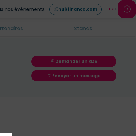
us nos évènements
hubfinance.com
FR
EN
rtenaires
Stands
Demander un RDV
Envoyer un message