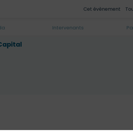
Cet évènement
To
da
Intervenants
Pa
Capital