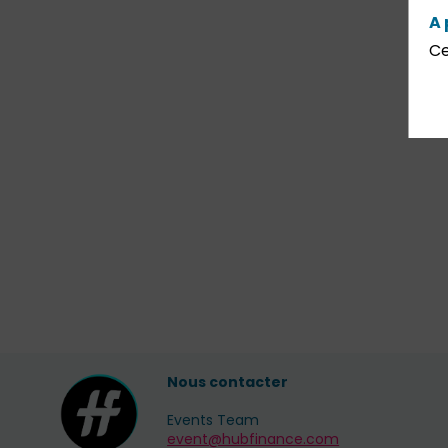
A 
Ce
Nous contacter
Events Team
event@hubfinance.com