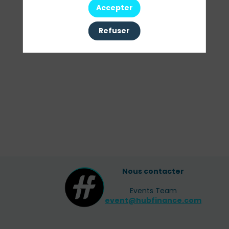
Sessions
Accepter
Toutes les sessions
Refuser
Nous contacter
Events Team
event@hubfinance.com