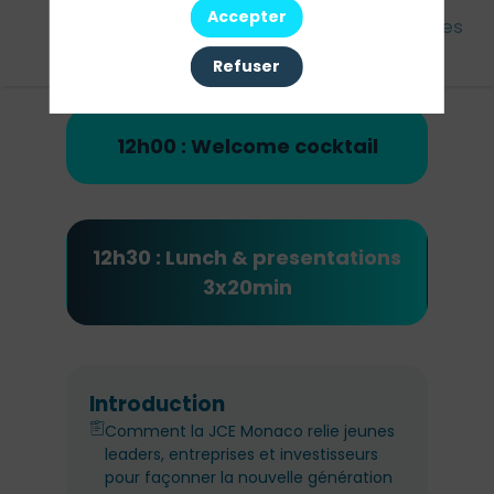
Accepter
Cet
Agenda
Intervenants
Partenaires
événement
Refuser
12h00 : Welcome cocktail
12h30 : Lunch & presentations
3x20min
Introduction
Comment la JCE Monaco relie jeunes
leaders, entreprises et investisseurs
pour façonner la nouvelle génération