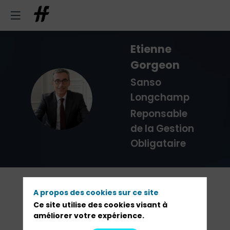
Etienne
Gorgeon
Sanso
EG
Longchamp
Reponsable
de la Gestion
Obligataire
A propos des cookies sur ce site
Ses interventions
Ce site utilise des cookies visant à
améliorer votre expérience.
Découvrir le programme complet