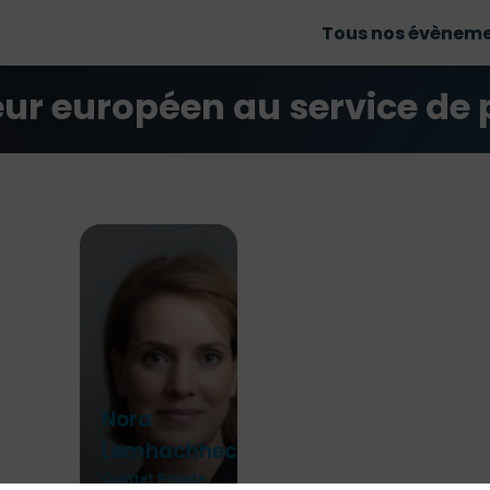
Tous nos évènem
eur européen au service de 
Nora
Lemhachheche
Quintet Private