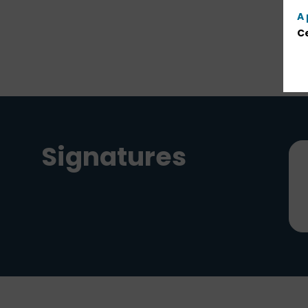
A 
Ce
Signatures