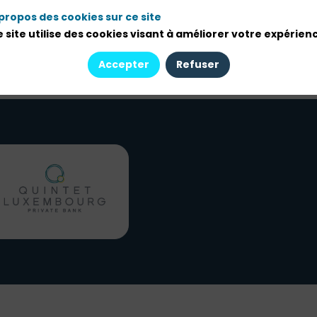
Bank
propos des cookies sur ce site
Market Head for
Belgium,...
 site utilise des cookies visant à améliorer votre expérien
Accepter
Refuser