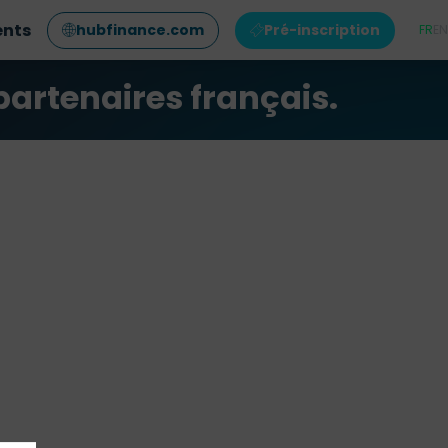
ents
hubfinance.com
Pré-inscription
FR
EN
partenaires français.