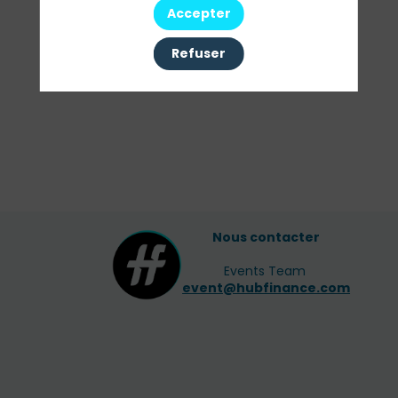
Nos
Accepter
Sessions
Refuser
Toutes les sessions
Nous contacter
Events Team
event@hubfinance.com