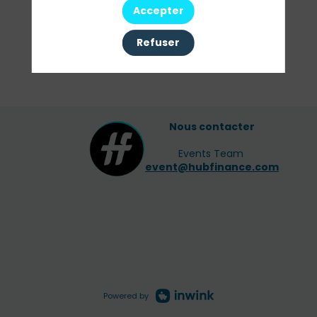
Accepter
Refuser
Nous contacter
Events Team
event@hubfinance.com
Powered by