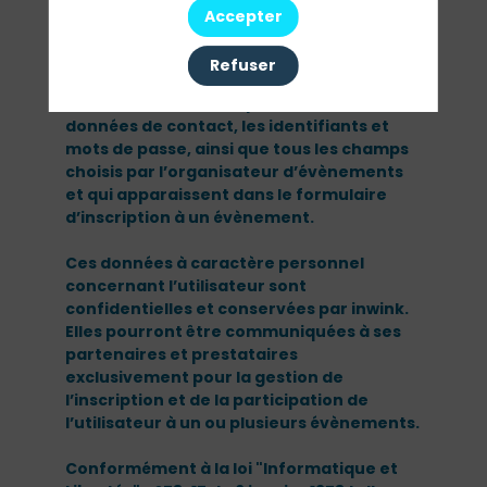
informations relatives à l’organisation
Accepter
pratique et logistique d’un évènement.
Refuser
Les données personnelles recueillies par
inwink sont le nom, le prénom et les
données de contact, les identifiants et
mots de passe, ainsi que tous les champs
choisis par l’organisateur d’évènements
et qui apparaissent dans le formulaire
d’inscription à un évènement.
Ces données à caractère personnel
concernant l’utilisateur sont
confidentielles et conservées par inwink.
Elles pourront être communiquées à ses
partenaires et prestataires
exclusivement pour la gestion de
l’inscription et de la participation de
l’utilisateur à un ou plusieurs évènements.
Conformément à la loi "Informatique et