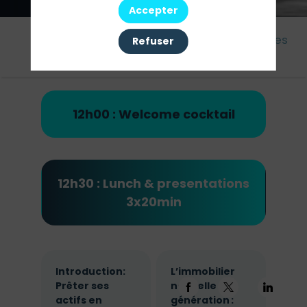
Accepter
Cet
Agenda
Intervenants
Partenaires
Refuser
évènement
12h00 : Welcome cocktail
12h30 : Lunch & presentations
3x20min
Introduction:
L’immobilier
Prêter ses
nouvelle
actifs en
génération :