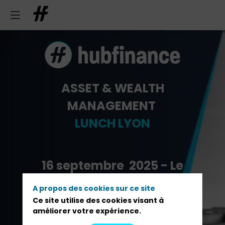
ASSET & WEALTH
MANAGEMENT
LUNCH
LYON
16 septembre 2025 - Le
Cercle de l'Union
A propos des cookies sur ce site
Ce site utilise des cookies visant à
améliorer votre expérience.
Pré-inscription