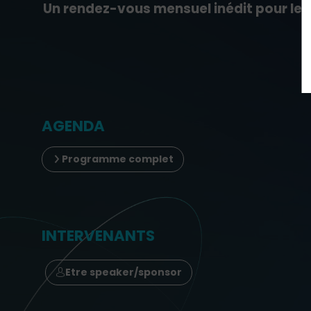
Un rendez-vous mensuel inédit pour les
AGENDA
Programme complet
INTERVENANTS
Etre speaker/sponsor