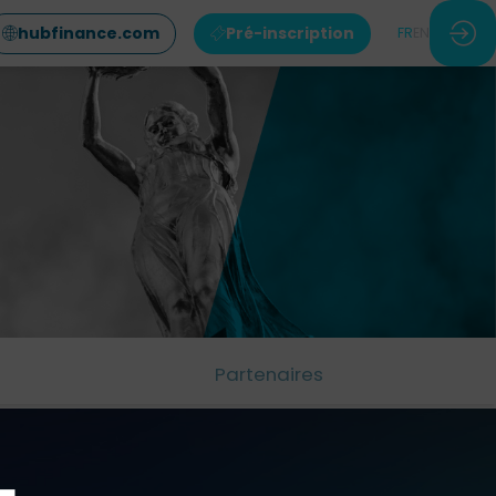
hubfinance.com
Pré-inscription
FR
EN
Partenaires