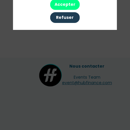
Accepter
Toutes les sessions
Refuser
Nous contacter
Events Team
event@hubfinance.com