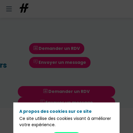
Demander un RDV
Envoyer un message
rs
Demander un RDV
Envoyer un message
A propos des cookies sur ce site
Nos
Ce site utilise des cookies visant à améliorer
Sessions
votre expérience.