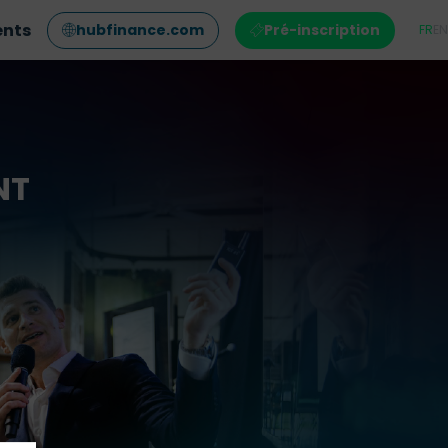
ents
hubfinance.com
Pré-inscription
FR
EN
NT