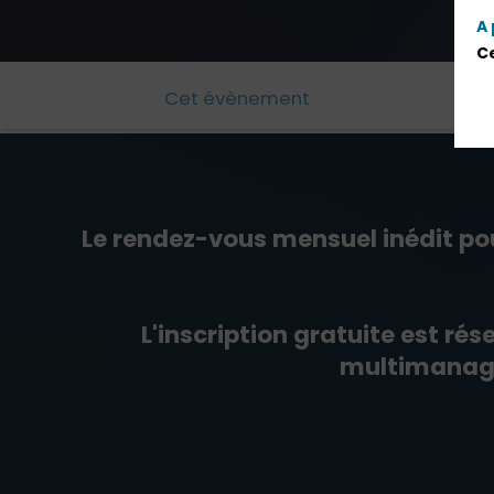
A 
Ce
Cet évènement
Le rendez-vous mensuel inédit pou
L'inscription gratuite est ré
multimanager