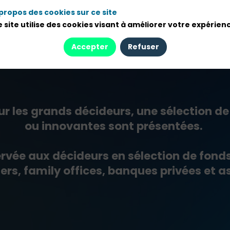
Pré-inscription
propos des cookies sur ce site
 site utilise des cookies visant à améliorer votre expérien
Agenda
Intervenants
Accepter
Refuser
r les grands décideurs, une sélection de 
ou innovantes sont présentées.
servée aux décideurs en sélection de fond
s, family offices, banques privées et as