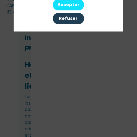
Accepter
L'APOSTROPHE
83 Av. Marceau, 75116 Paris, France
Refuser
Informations
pratiques
Horaires
et
lieu
Lorem
ipsum
odor
amet,
consectetuer
adipiscing
elit.